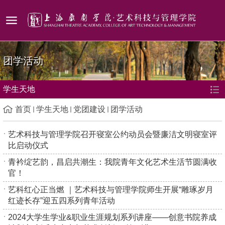
团学活动
学生天地
首页
学生天地
党团建设
团学活动
艺术科技与管理学院召开寝室公约动员会暨廉洁文明寝室评
比启动仪式
青衿绽艺韵，昌启共潮生：我院青年文化艺术生活节圆满收
官！
艺科红心正当燃 ｜艺术科技与管理学院师生开展“雕琢岁月
红迹长存”迎五四系列青年活动
2024大学生学业&职业生涯规划系列讲座——创意书院养成