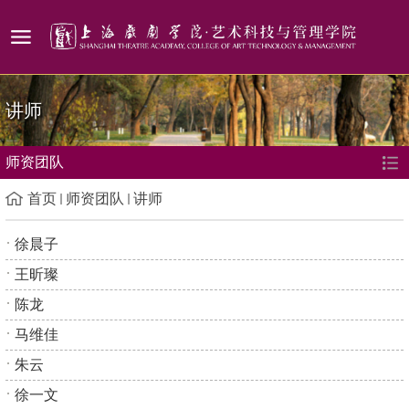
讲师
师资团队
首页
师资团队
讲师
徐晨子
王昕璨
陈龙
马维佳
朱云
徐一文