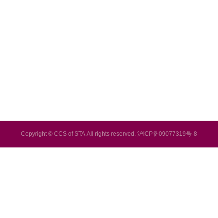
Copyright © CCS of STA.All rights reserved. 沪ICP备09077319号-8