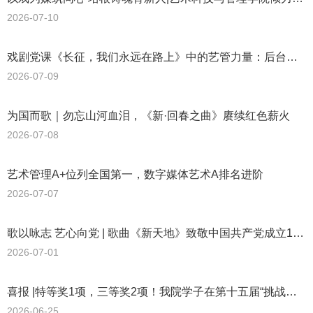
作党委大力支持。该剧以沉浸式戏剧演绎回溯长征峥嵘岁
2026-07-10
月，创新舞台艺术形式打造鲜活党史课堂。我院艺术科技与
管理学院师生深度参与全流程幕后创作：学院薛嘉副书记牵
戏剧党课《长征，我们永远在路上》中的艺管力量：后台的“眼睛”
头整体舞台设计，凌军老师担任多媒体视觉总设计，2023级
2026-07-09
动画专业全体学生承接全剧视频视觉素材制作工作，以专业
所长为戏剧党课筑牢视听基底。多维舞台铺展长征叙事本次
为国而歌｜勿忘山河血泪，《新·回春之曲》赓续红色薪火
舞台美术创作由薛嘉副书记带队攻坚，团队前期深度研读完
2026-07-08
整剧本，逐场次拆解叙事脉络，细化分镜场景、绘制全套场
艺术管理A+位列全国第一，数字媒体艺术A排名进阶
景效果图，以空间语言服务红色叙事表达。在舞台空间架构
2026-07-07
上，团队创新采用直角屏多维立面组合，与主大屏形成前后
分层、虚实交织的一体化视觉画卷，纵向拓展舞台纵深层
歌以咏志 艺心向党 | 歌曲《新天地》致敬中国共产党成立105周年
次，为多媒体视觉叙事预留充足创意表达空间；舞台基底配
2026-07-01
置多轨道移动式车台，既可实现场景快速迁换，保障转场流
畅度，更依托车台左右切换的动态调度，构建多时空交错的
喜报 |特等奖1项，三等奖2项！我院学子在第十五届“挑战杯”市赛中斩获佳绩！
舞台
2026-06-25