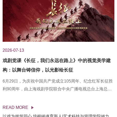
2026-07-13
戏剧党课《长征，我们永远在路上》中的视觉美学建
构：以舞台铸信仰，以光影绘长征
6月29日，为庆祝中国共产党成立105周年、纪念红军长征胜
利90周年，由上海戏剧学院联合中央广播电视总台上海总
站、三明学院共同创制的戏剧党课《长征，我们永远在路
上》在上戏新剧场正式开讲。作为上海市教卫工作党委系统
READ MORE
第七季“伟大工程”系列示范党课之一，本次剧目获得市教卫工
以戏为媒筑同心 培根铸魂育新人|艺术科技与管理学院倾力协办“花开戏剧・剧启新程”校际戏剧教育联盟揭牌暨汇演盛典