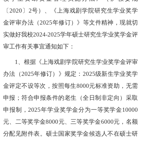
〔2020
〕
2
号）
、
《上海戏剧学院研究生学业奖学
金评审办法（202
5
年修订）》等文件
精神
，现就切
实做好我校202
4-2025
学
年硕士研究生学业奖学金评
审工作有关事宜通知如下：
1
、
根据《上海戏剧学院研究生学业奖学金评审
办法（2025
年修订）》规定：
202
5
级新生学业奖学
金评定不设等次，
按照每生8000
元标准资助，
无需
申报；
符合申报条件的
老生
（
全日制非定向）
采取
申报制
，202
5
年学业奖学金分为一等奖学金10000
元、二等奖学金
8000
元、三等奖学金
6000
元，名额
分配见附件表。
硕士国家奖学金候选人不在
硕士研