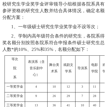
校研究生
学业
奖学金评审领导小组根据各院系具有
参评资格的研究生人数并结合具体情况，确定名额
分配方案
：
1
、一年级硕士研究生学业奖学金不设等次
；
2
、学制内高年级符合条件的研究生，各院系得
奖名额分别按照各院系符合申报条件硕士研究生总
人数
*
的1
0
%
、
25%
和
3
5
%
，名额分配如下
：
等次
表演系（含
舞台美
戏剧文
电影
戏
院
音乐剧中
导演系
术系
学系
学院
学
心）
系
一等奖学金
4
10
12
3
11
2
二等奖学金
9
26
29
7
28
4
三等奖学金
13
36
41
10
40
6