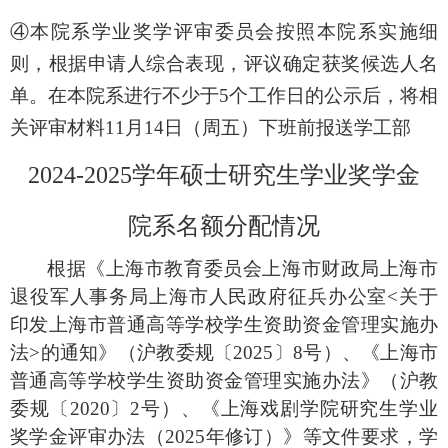
④
本院系学业奖学评审委员会按照本院系实施细
则，根据申请人综合表现，评议确定获奖候选人名
单。在本院系进行
不少于5
个工作日
的公示后，将相
关评审材料
11
月
14
日
（
周五
）
下班前报送学工部
202
4
-202
5
学年硕士研究生学业奖学金
院系名额分配
情况
根据《上海市教育委员会
上海市财政局
上海市
退役军人事务局
上海市人民政府征兵办公室<
关于
印发上海市普通高等学校学生资助资金管理实施办
法
>
的通知》（沪教委规〔
2025
〕
8
号）、《上海市
普通高等学校学生资助资金管理实施办法》（沪教
委规〔
2020
〕
2
号）、《上海戏剧学院研究生学业
奖学金评审办法（
2025
年修订）》等文件要求，学