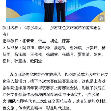
项目名称：《赤乡星火——乡村红色文旅演艺的范式创新
者》
指导教师：杨青青、韩生、胡佐、薛嘉
团队成员：闫威旭、李剑锋、潘志银、曹雅琪、张昊钰、杨
新雨、吕沁颖、王依依、张岷睿、张馨月、贾雨晴、陈琼、
宿帅、孙宝杰、欧阳波
该项目聚焦乡村红色文旅演艺，以创新范式为乡村红色文
化注入新活力，摘下本次大赛红旅赛道金奖，这也是上海戏
剧学院连续第四年获得该赛事上海赛区金奖，彰显了我院在
红色文化创新传承领域的深厚底蕴与强劲实力。“赤乡星
火”团队也即将代表上戏出征全国总决赛，以演艺赋能乡村红
色文旅，传承戏剧精神，彰显时代担当。