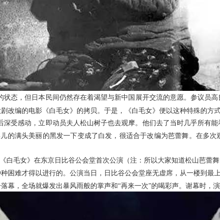
的状态，但日本民间仍然存在着渴望与新中国展开交流的意愿。参议员高
歌剧改编的电影《白毛女》的拷贝。于是，《白毛女》便以这种特殊的方
后深受感动，立即动员夫人松山树子也去观摩。他们去了当时几乎所有能
人公喜儿的满头美丽的黑发一下变成了白发，很适合于改编为芭蕾舞。在多
《白毛女》在东京日比谷公会堂首次公演（注：所以大家知道松山芭蕾舞
种种困难才得以进行的。公演当日，日比谷公会堂座无虚席，从一楼到最
落幕，全场就爆发出暴风雨般的掌声和“再来一次”的喝彩声。谢幕时，