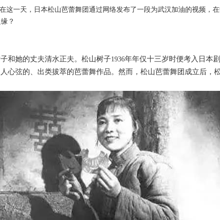
在这一天，日本松山芭蕾舞团通过网络发布了一段为武汉加油的视频，在
之缘？
树子和她的丈夫清水正夫。松山树子
年年仅十三岁时便考入日本
1936
扣人心弦的、出类拔萃的芭蕾舞作品。然而，松山芭蕾舞团成立后，