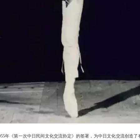
955年《第一次中日民间文化交流协定》的签署，为中日文化交流创造了有