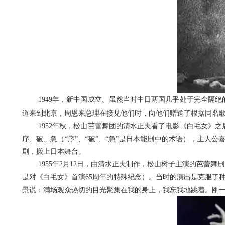
1949
年，新中国成立。虽然当时中日两国几乎处于完全隔绝
道来到北京，周恩来总理在接见他们时，向他们赠送了根据同名
1952
年秋，松山芭蕾舞团的清水正夫看了电影《白毛女》之
序、破、急（“序”、“破”、“急”是日本能剧中的术语），主
剧，搬上日本舞台。
1955
年
2
月
12
日，由清水正夫制作，松山树子主演的芭蕾舞剧
是对《白毛女》首演
65
周年的特殊纪念）。当时的演出是克服了
景说：满场观众热切的目光聚集在我的身上，我忘我地跳着。刚一