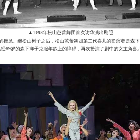
▲
年松山芭蕾舞团首次访华演出剧照
1958
的接见。继松山树子之后，松山芭蕾舞团第二代喜儿的扮演者是森下
已经69岁的森下洋子克服年龄上的障碍，再次扮演了剧中的女主角喜