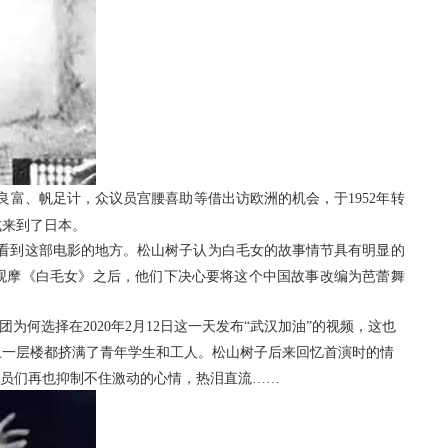
良富、帆足计，众议员宫腰喜助等借出访欧洲的机会，于
1952
年转
式来到了日本。
看到这部电影的地方。松山树子认为白毛女的故事情节具有明显的
次观摩《白毛女》之后，他们下决心要将这个中国故事改编为芭蕾舞
团为何选择在
2020
年
2
月
12
日这一天发布“武汉加油”的视频，这也
上一层楼都挤满了青年学生和工人。松山树子后来回忆首演时的情
演员们再也抑制不住激动的心情，热泪直流……