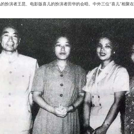
的扮演者王昆、电影版喜儿的扮演者田华的会晤。中外三位“喜儿”相聚