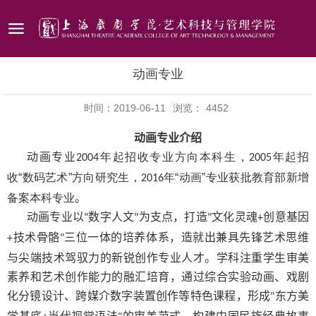
动画专业
时间：2019-06-11
浏览：
4452
动画专业介绍
动画专业
年起招收专业方向本科生，
年起招
2004
2005
收“数码艺术”方向研究生，
年“动画”专业获批教育部新增
2016
备案本科专业
。
动画专业以
数字人文
为支点，打造
文化灵魂
创意基因
"
"
"
+
技术骨骼
三位一体的培养体系，造就出兼具先锋艺术思维
+
"
与尖端技术驾驭力的新锐创作专业人才。学科注重学生审美
素养和艺术创作能力的融汇培育，通过综合实验动画、戏剧
化分镜设计、跨媒介数字装置创作等特色课程，形成
东方美
"