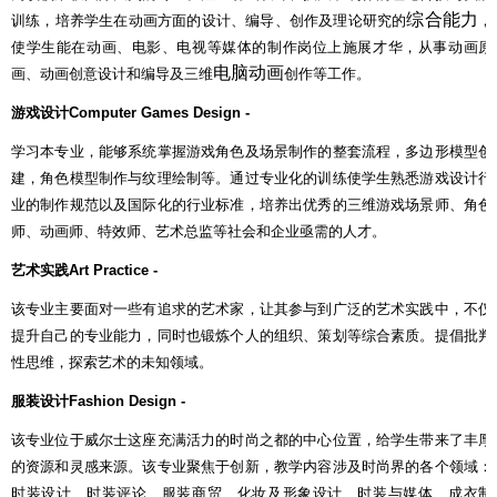
综合能力
训练，培养学生在动画方面的设计、编导、创作及理论研究的
，
使学生能在动画、电影、电视等媒体的制作岗位上施展才华，从事动画原
电脑动画
画、动画创意设计和编导及三维
创作等工作。
游戏设计
Computer Games Design -
学习本专业，能够系统掌握游戏角色及场景制作的整套流程，多边形模型创
建，角色模型制作与纹理绘制等。通过专业化的训练使学生熟悉游戏设计行
业的制作规范以及国际化的行业标准，培养出优秀的三维游戏场景师、角色
师、动画师、特效师、艺术总监等社会和企业亟需的人才。
艺术实践
Art Practice -
该专业主要面对一些有追求的艺术家，让其参与到广泛的艺术实践中，不仅
提升自己的专业能力，同时也锻炼个人的组织、策划等综合素质。提倡批判
性思维，探索艺术的未知领域。
服装设计
Fashion Design -
该专业位于威尔士这座充满活力的时尚之都的中心位置，给学生带来了丰厚
的资源和灵感来源。该专业聚焦于创新，教学内容涉及时尚界的各个领域：
时装设计、时装评论、服装商贸、化妆及形象设计、时装与媒体、成衣制