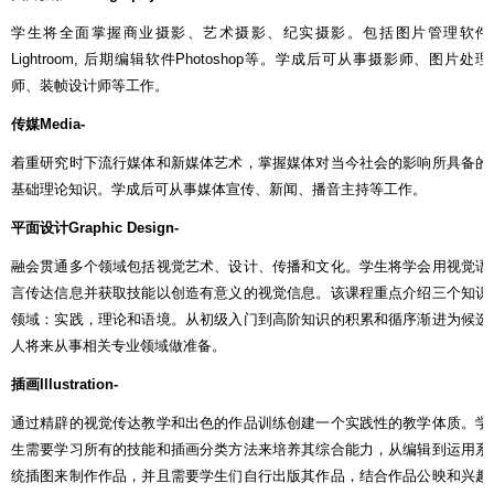
学生将全面掌握商业摄影、艺术摄影、纪实摄影。包括图片管理软件
Lightroom,
后期编辑软件
Photoshop
等。学成后可从事摄影师、图片处理
师、装帧设计师等工作。
传媒
Media-
着重研究时下流行媒体和新媒体艺术，掌握媒体对当今社会的影响所具备的
基础理论知识。学成后可从事媒体宣传、新闻、播音主持等工作。
平面设计
Graphic Design-
融会贯通多个领域包括视觉艺术、设计、传播和文化。学生将学会用视觉语
言传达信息并获取技能以创造有意义的视觉信息。该课程重点介绍三个知识
领域：实践，理论和语境。从初级入门到高阶知识的积累和循序渐进为候选
人将来从事相关专业领域做准备。
插画
Illustration-
通过精辟的视觉传达教学和出色的作品训练创建一个实践性的教学体质。学
生需要学习所有的技能和插画分类方法来培养其综合能力，从编辑到运用系
统插图来制作作品，并且需要学生们自行出版其作品，结合作品公映和兴趣