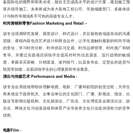
备国际化的视野和审美水准，能自主完成高水平的设计方案，规划施工预
算并指导施工。未来将成为各大装饰工程公司、市政城建部门、多媒体设
计与制作等领域炙手可热的高级专业人才。
时尚营销和零售
Fashion Marketing and Retail –
该专业强调研究发展、视觉设计、样式设计，并且能有效地提高你的沟通
层级。课程内容包含艺术设计和商业运作，让学生接触到最新的时尚市场
的变化，学习时尚分析、时尚供应与交易、时尚品牌管理、时尚推广和销
售等。并通过实践项目训练学生提高对时尚信息渠道、流行趋势的敏感
度，掌握采买策略、分销渠道、谈判技巧，以及发布会、定货会的选货与
组货等技能，全面训练学生的心理素质和专业素质。
演出与传媒艺术
Performance and Media -
该专业会系统地帮助你理解电视、电影、广播和剧院的创意过程，为学生
将来就业于政府机关、企事业单位的文化部门、广播、影视业、报业、出
版业等新闻出版机构、文化旅游业、广告业、文化博览及会展演出业、娱
乐业、网络文化与动漫游戏和体育产业等各类文化行业提供强有力的竞争
优势。
电影
Film -