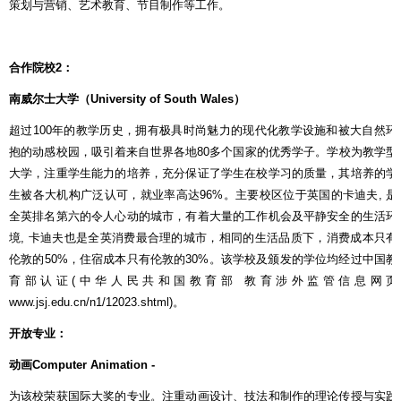
策划与营销、艺术教育、节目制作等工作。
合作院校
2
：
南威尔士大学（
University of South Wales
）
超过
100
年的教学历史，拥有极具时尚魅力的现代化教学设施和被大自然环
抱的动感校园，吸引着来自世界各地
80
多个国家的优秀学子。学校为教学型
大学，注重学生能力的培养，充分保证了学生在校学习的质量，其培养的学
生被各大机构广泛认可，就业率高达
96%
。主要校区位于英国的卡迪夫
,
是
全英排名第六的令人心动的城市，有着大量的工作机会及平静安全的生活环
境
,
卡迪夫也是全英消费最合理的城市，相同的生活品质下，消费成本只有
伦敦的
50%
，住宿成本只有伦敦的
30%
。该学校及颁发的学位均经过中国教
育部认证
(
中华人民共和国教育部
教育涉外监管信息网页
www.jsj.edu.cn/n1/12023.shtml)
。
开放专业：
动画
Computer Animation -
为该校荣获国际大奖的专业。注重动画设计、技法和制作的理论传授与实践