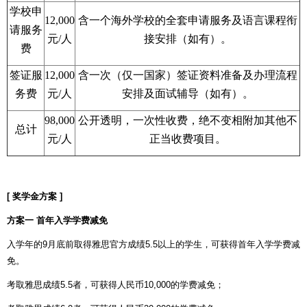
学校申
12,000
含一个海外学校的全套申请服务及语言课程衔
请服务
元/人
接安排（如有）。
费
签证服
12,000
含一次（仅一国家）签证资料准备及办理流程
务费
元/人
安排及面试辅导（如有）。
98,000
公开透明，一次性收费，绝不变相附加其他不
总计
元/人
正当收费项目。
[
奖学金方案
]
方案一
首年入学学费减免
入学年的
9
月底前取得雅思官方成绩
5.5
以上的学生，可获得首年入学学费减
免。
考取雅思成绩
5.5
者，可获得人民币
10,000
的学费减免；