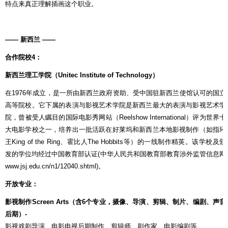
特点来真正理解插画这个职业。
——
新西兰
——
合作院校
4
：
新西兰理工学院（
Unitec Institute of Technology
）
在
1976
年成立，是一所由新西兰政府资助、受中国驻新西兰使馆认可的国立
高等院校。它下属的表演与影视艺术学院是新西兰最大的表演与影视艺术学
院，曾被受人瞩目的国际电影秀网站（
Reelshow International
）评为世界十
大电影学校之一，培养出一批活跃在好莱坞和新西兰本地影视制作（如指环
王
King of the Ring
、霍比人
The Hobbits
等）的一线制作精英。该学校及颁
发的学位均经过中国教育部认证
(
中华人民共和国教育部教育涉外监管信息网
www.jsj.edu.cn/n1/12040.shtml)
。
开放专业：
影视制作
Screen Arts
（含
6
个专业，摄像、导演、剪辑、制片、编剧、声音
后期）
-
影视戏剧导演、电影电视后期制作、剪辑师、剧作家、电影编剧等。