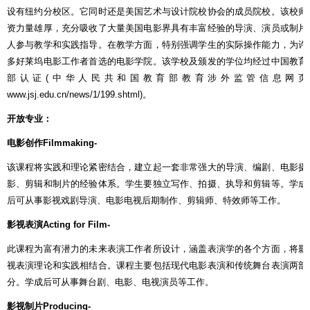
设有纽约分校区。它同时还是美国艺术与设计院校协会的成员院校。该校师
资力量雄厚，充分吸收了大量美国电影界具有丰富经验的导演、演员或制片
人参与教学和实践指导。在教学方面，特别强调学生的实际操作能力，为许
多好莱坞电影工作者首选的电影学院。该学校及颁发的学位均经过中国教育
部认证
(
中华人民共和国教育部教育涉外监管信息网页
www.jsj.edu.cn/news/1/199.shtml)
。
开放专业：
电影创作
Filmmaking-
该课程将实践和理论紧密结合，建立起一套非常强大的导演、编剧、电影摄
影、剪辑和制片的经验体系。学生要独立写作、拍摄、执导和剪辑等。学成
后可从事影视戏剧导演、电影电视后期制作、剪辑师、特效师等工作。
影视表演
Acting for Film-
此课程为富有潜力的未来表演工作者所设计，涵盖表演学的各个方面，将影
视表演理论和实践相结合。课程主要包括现代电影表演和传统舞台表演两部
分。学成后可从事舞台剧、电影、电视演员等工作。
影视制片
Producing-