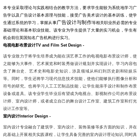
本专业采取理论与实践相结合的教学方法，要求学生能较为系统地学习广
告学以及广告设计基本原理与技能，接受广告美术设计的基本训练，使学
广告设计与制作
生通过系统的学习，掌握从事
等相关职业所必需的专业
基础理论和基本职业技能。该专业为学生提供了大量的实习机会，学生有
机会前往英国知名广告机构进行实习。
电视电影布景设计
TV and Film Set Design -
该专业致力于将学生培养成为能在演艺界工作的电视电影布景设计师，使
之能够为大事件、艺术展览和时装秀做设计规划并实现设计。学习内容包
含了舞台史、艺术史和电影史知识，涉及领域从科幻到历史剧和轻娱乐
等。同时，学生还将学习现代信息技术技能，使他们能够执行图像分析和
符号的研究。也将学习人工工艺制品技能，让学生能亲手设计和制作布景
设备或道具。该专业学生毕业后有望成为电视台、影视制作公司的布景设
计师、室内设计师，或者成立自己的舞台设计工作室、建筑工作室和灯光
设计工作室等。
室内设计
Interior Design -
室内设计专业融合了建筑学、室内设计、装饰装修等多方面的知识，并在
此基础上开展相关实践课程，让学生具备完善的室内设计理论知识
,
同时具