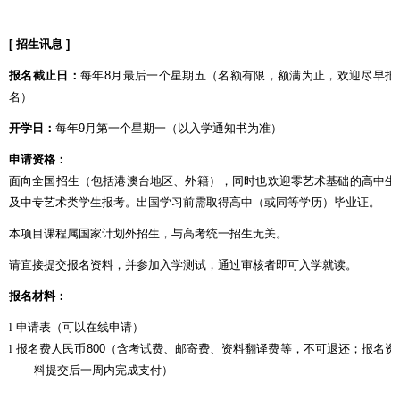
[
招生讯息
]
报名截止日：
每年
8
月
最后一个星期五
（名额有限，额满为止，欢迎尽早报
名）
开学日：
每年
9
月第一个星期一（以入学通知书为准）
申请资格：
面向全国招生（包括港澳台地区、外籍），同时也欢迎零艺术基础的高中生
及中专艺术类学生报考。出国学习前需取得高中（或同等学历）毕业证。
本项目课程属国家计划外招生，与高考统一招生无关。
请直接提交报名资料，并参加入学测试，通过审核者即可入学就读。
报名材料：
l
申请表（可以在线申请）
l
报名费人民币
800
（含考试费、邮寄费、资料翻译费等，不可退还；报名资
料提交后一周内完成支付）