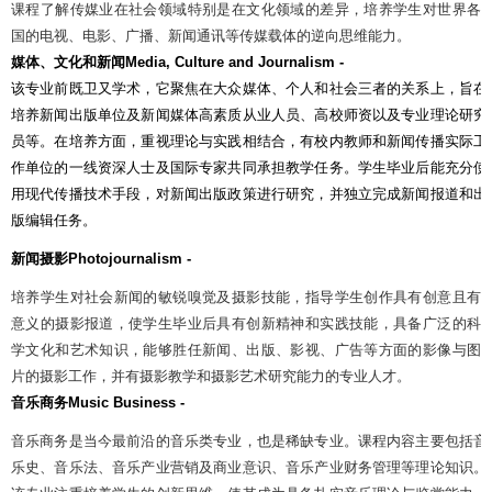
课程了解传媒业在社会领域特别是在文化领域的差异，培养学生对世界各
国的电视、电影、广播、新闻通讯等传媒载体的逆向思维能力。
媒体、文化和新闻
Media, Culture and Journalism -
该专业前既卫又学术，它聚焦在大众媒体、个人和社会三者的关系上，旨在
培养新闻出版单位及新闻媒体高素质从业人员、高校师资以及专业理论研究
员等。在培养方面，重视理论与实践相结合，有校内教师和新闻传播实际工
作单位的一线资深人士及国际专家共同承担教学任务。学生毕业后能充分使
用现代传播技术手段，对新闻出版政策进行研究，并独立完成新闻报道和出
版编辑任务。
新闻摄影
Photojournalism -
培养学生对社会新闻的敏锐嗅觉及摄影技能，指导学生创作具有创意且有
意义的摄影报道，使学生毕业后具有创新精神和实践技能，具备广泛的科
学文化和艺术知识，能够胜任新闻、出版、影视、广告等方面的影像与图
片的摄影工作，并有摄影教学和摄影艺术研究能力的专业人才。
音乐商务
Music Business -
音乐商务是当今最前沿的音乐类专业，也是稀缺专业。课程内容主要包括音
乐史、音乐法、音乐产业营销及商业意识、音乐产业财务管理等理论知识。