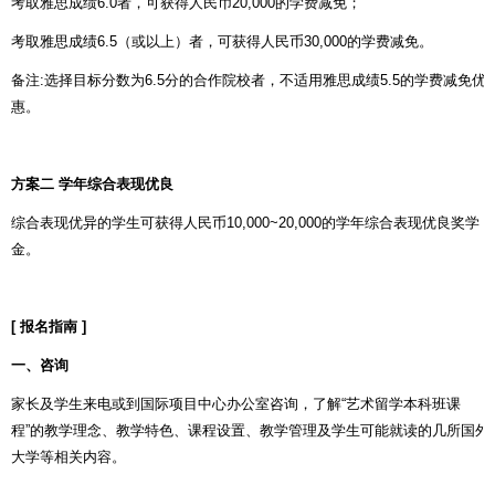
考取雅思成绩
6.0
者，可获得人民币
20,000
的学费减免；
考取雅思成绩
6.5
（或以上）者，可获得人民币
30,000
的学费减免。
备注
:
选择目标分数为
6.5
分的合作院校者，不适用雅思成绩
5.5
的学费减免优
惠。
方案二
学年综合表现优良
综合表现优异的学生可获得人民币
10,000~20,000
的学年综合表现优良奖学
金。
[
报名指南
]
一、咨询
家长及学生来电或到国际项目中心办公室咨询，了解
“
艺术留学本科班课
程
”
的教学理念、教学特色、课程设置、教学管理及学生可能就读的几所国外
大学等相关内容。