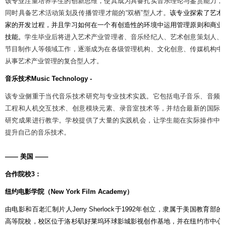
该专业注重培养学生的创新思维，使其成为具备扎实音乐理论与鉴赏能力，
同时具备艺术活动策划及传播管理才能的
“
双栖
”
型人才。
该专业探索了艺术
家的开发过程，并且学习如何在一个有创造性的环境中运用管理原则和商业
技能。
学生毕业后将进入艺术产业管理者、音乐经纪人、艺术创意策划人、
节目制作人等领域工作，逐渐成为在各级管理机构、文化创意、传媒机构中
从事艺术产业管理的复合型人才。
音乐技术
Music Technology -
该专业侧重于当代音乐技术研究与专业技术实践。它包括电子音乐、音频
工程和人机交互技术、创意模块元素、录音室技术等，并结合最新的国际
研究成果进行教学。学校提供了大量的实践机会，让学生能在实际操作中
提升自己的音乐技术。
——
美国
——
合作院校
3
：
纽约电影学院（
New York Film Academy
）
由电影和百老汇制片人
Jerry Sherlock
于
1992
年创立，隶属于美国教育部的
高等院校，校区位于洛杉矶好莱坞环球影城影视创作基地，并在纽约市中心