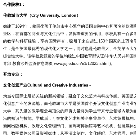
合作院校
1
：
伦敦城市大学（
City University, London
）
始建于
1894
年，校园坐落于伦敦市中心繁华的英国金融中心和著名的欧洲商
业区，在首都的商业与文化生活中，发挥着重要的作用。学校具有一百多年
的教学与科研经验，享有国际声誉，吸引了来自超过
150
个国家的上万名学
生，是全英国最优秀的现代化大学之一，同时也是伦敦最大、全英第五大的
综合性大学。该学校及颁发的学位均经过中国教育部认证
(
中华人民共和国教
育部
教育涉外监管信息网页
www.jsj.edu.cn/n1/12023.shtml)
。
开放专业：
文化创意产业
Cultural and Creative Industries -
为当今国际上引起关注的新兴领域，融合了文化艺术与科技传媒。英国是文
化创意产业的发源地，而伦敦城市大学是英国首个开设文化创意产业专业的
大学，其先进的教学理念与顶尖的师资力量将为学生带来专业领域内最为前
沿的知识与技能。学成后，可在文化艺术相关企事业单位、艺术策展机构、
新闻出版机构、政府文化管理部门、画廊与博物馆等艺术机构、创意媒体公
司、数字媒体公司及影视媒体，从事演出制作、文化经纪、艺术管理、创意