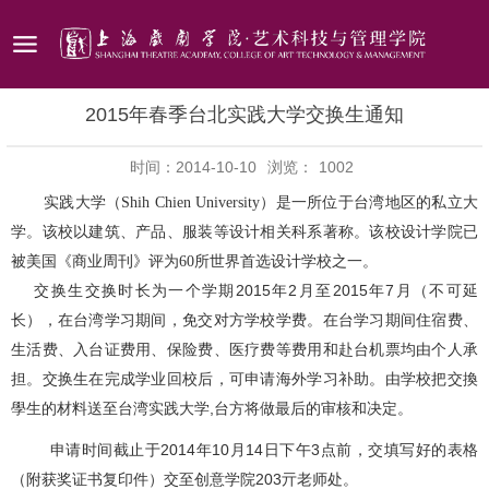
2015年春季台北实践大学交换生通知
时间：2014-10-10
浏览：
1002
实践大学（Shih Chien University）是一所位于台湾地区的私立大
学。该校以建筑、产品、服装等设计相关科系著称。该校设计学院已
被美国《商业周刊》评为60所世界首选设计学校之一。
2015
年
2
月至
2015
年
7
月
交换生交换时长为一个学期
（不可延
长），在台湾学习期间，免交对方学校学费。在台学习期间住宿费、
生活费、入台证费用、保险费、医疗费等费用和赴台机票均由个人承
由学校把交換
担。交换生在完成学业回校后，可申请海外学习补助。
學生的材料送至台湾实践大学,台方将做最后的审核和决定。
申请时间截止于2014年10月14日下午3点前，交填写好的表格
（附获奖证书复印件）交至创意学院203亓老师处。